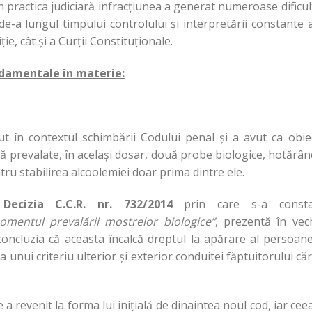
 în practica judiciară infracțiunea a generat numeroase dificul
e-a lungul timpului controlului și interpretării constante 
ție, cât și a Curții Constituționale.
undamentale în materie:
t în contextul schimbării Codului penal și a avut ca obiec
eră prevalate, în același dosar, două probe biologice, hotărâ
tru stabilirea alcoolemiei doar prima dintre ele.
ecizia C.C.R. nr. 732/2014
prin care s-a consta
omentul prevalării mostrelor biologice”
, prezentă în vec
 concluzia că aceasta încalcă dreptul la apărare al persoan
 unui criteriu ulterior și exterior conduitei făptuitorului că
a revenit la forma lui inițială de dinaintea noul cod, iar cee