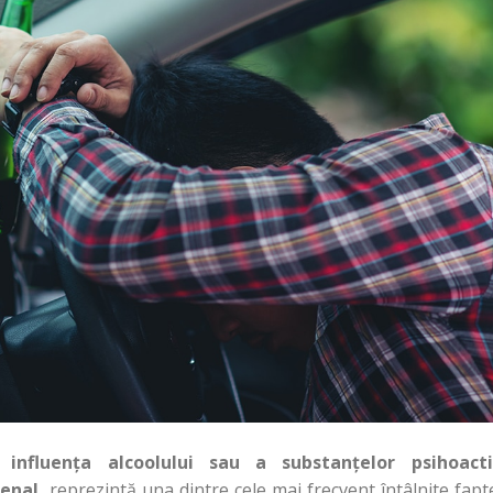
influența alcoolului sau a substanțelor psihoacti
enal,
reprezintă una dintre cele mai frecvent întâlnite fapt