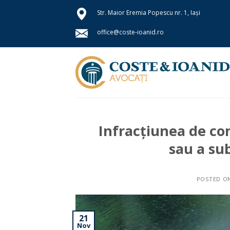
Skip
Str.
Maior Eremia Popescu nr. 1, Iași
to
content
office@coste-ioanid.ro
Infracțiunea de co
sau a su
POSTED O
21
Nov