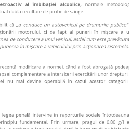
retroactiv al îmbibației alcoolice,
normele metodolog
tual dubla recoltare de probe de sânge.
bilit că
„a conduce un autovehicul pe drumurile publice”
ționării motorului, ci de fapt al punerii în mișcare a u
unea de conducere a unui vehicul, astfel cum este prevăzut
punerea în mișcare a vehiculului prin acționarea sistemel
recentă modificare a normei, când a fost abrogată pedea
epsei complementare a interzicerii exercitării unor drepturi
ei nu mai devine operabilă în cazul acestor categorii
legea penală intervine în raporturile sociale întotdeauna
principiu fundamental. Prin urmare, pragul de 0.80 g/l e