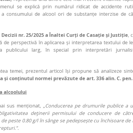
menul se explică prin numărul ridicat de accidente ruti
 consumului de alcool ori de substanțe interzise de că
i
Decizii nr. 25/2025 a Înaltei Curți de Casație și Justiție
, 
de perspectivă în aplicarea și interpretarea textului de l
publicului larg, în special prin interpretări jurnalist
tea temei, prezentul articol își propune să analizeze sint
a și conținutul normei prevăzute de art. 336 alin. C. pen.
a alcoolului
i mai sus menționat,
„Conducerea pe drumurile publice a u
ligativitatea deţinerii permisului de conducere de cătr
 de peste 0.80 g/l în sânge se pedepsește cu închisoare de 
repturi.”.