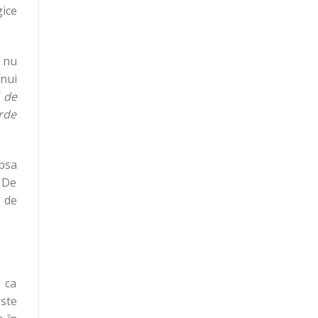
ice
nu
nui
ă de
orde
psa
. De
 de
 ca
ste