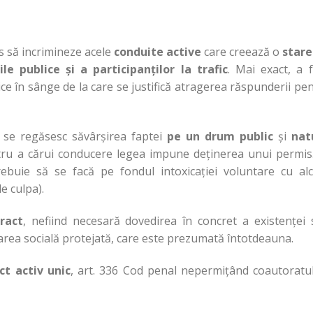
es să incrimineze acele
conduite active
care creează o
stare
e publice și a participanților la trafic
. Mai exact, a 
ice în sânge de la care se justifică atragerea răspunderii pe
e se regăsesc săvârșirea faptei
pe un drum public
și
nat
ntru a cărui conducere legea impune deținerea unui permis
buie să se facă pe fondul intoxicației voluntare cu alc
e culpa).
tract
, nefiind necesară dovedirea în concret a existenței
loarea socială protejată, care este prezumată întotdeauna.
ct activ unic
, art. 336 Cod penal nepermițând coautoratul