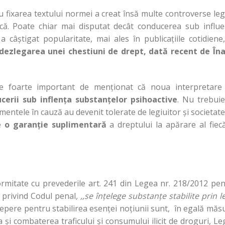
u fixarea textului normei a creat însă multe controverse le
tică. Poate chiar mai disputat decât conducerea sub influ
 a câștigat popularitate, mai ales în publicațiile cotidiene
 dezlegarea unei chestiuni de drept, dată recent de Îna
este foarte important de menționat că noua interpretar
cerii sub inflența substanțelor psihoactive
. Nu trebuie
ntele în cauză au devenit tolerate de legiuitor și societate,
pe
o garanție suplimentară
a dreptului la apărare al fiec
ormitate cu prevederile art. 241 din Legea nr. 218/2012 pe
9 privind Codul penal
, ,,se înțelege substanțe stabilite prin l
Repere pentru stabilirea esenței noțiunii sunt, în egală măs
 și combaterea traficului și consumului ilicit de droguri, L