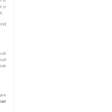
e în
e și
l.
iind
sub
sub
ede
are
nat