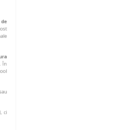
 de
fost
nale
ura
. În
ool
 sau
, ci