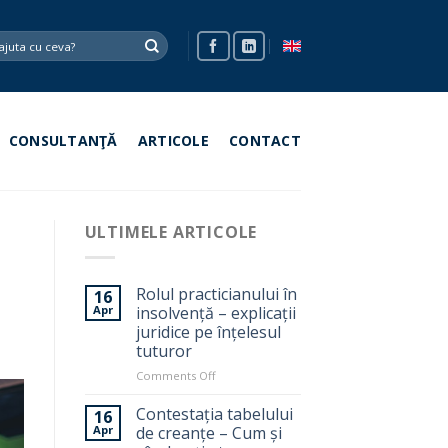
CONSULTANŢĂ
ARTICOLE
CONTACT
ULTIMELE ARTICOLE
Rolul practicianului în
16
Apr
insolvență – explicații
juridice pe înțelesul
tuturor
on
Comments Off
Rolul
practicianului
Contestația tabelului
16
în
Apr
de creanțe – Cum și
insolvență