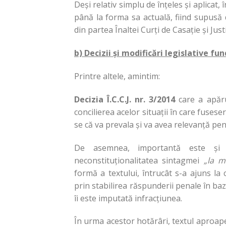
Deși relativ simplu de înțeles și aplicat,
până la forma sa actuală, fiind supusă d
din partea Înaltei Curți de Casație și Justi
b) Decizii și modificări legislative f
Printre altele, amintim:
Decizia Î.C.C.J. nr. 3/2014
care a apăru
concilierea acelor situații în care fuses
se că va prevala și va avea relevanță pen
De asemnea, importantă este și
D
neconstituționalitatea sintagmei
„la m
formă a textului, întrucât s-a ajuns la
prin stabilirea răspunderii penale în baza
îi este imputată infracțiunea.
În urma acestor hotărâri, textul aproape 