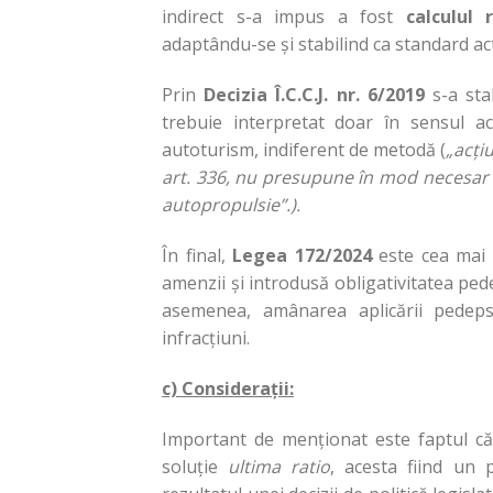
indirect s-a impus a fost
calculul 
adaptându-se și stabilind ca standard ac
Prin
Decizia Î.C.C.J. nr. 6/2019
s-a sta
trebuie interpretat doar în sensul ac
autoturism, indiferent de metodă (
„acți
art. 336, nu presupune în mod necesar 
autopropulsie”.).
În final,
Legea 172/2024
este cea mai 
amenzii și introdusă obligativitatea ped
asemenea, amânarea aplicării pedeps
infracțiuni.
c) Considerații:
Important de menționat este faptul că 
soluție
ultima ratio
, acesta fiind un 