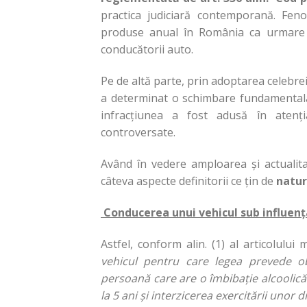
practica judiciară contemporană. Feno
produse anual în România ca urmare a
conducătorii auto.
Pe de altă parte, prin adoptarea celebre
a determinat o schimbare fundamentală 
infracțiunea a fost adusă în atenția 
controversate.
Având în vedere amploarea și actualita
câteva aspecte definitorii ce țin de
natur
Conducerea unui vehicul sub influenț
Astfel, conform alin. (1) al articolulu
vehicul pentru care legea prevede ob
persoană care are o îmbibație alcoolică
la 5 ani și interzicerea exercitării unor d