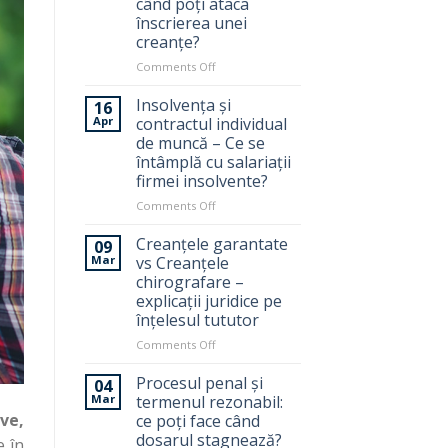
când poți ataca
–
înscrierea unei
explicații
creanțe?
juridice
pe
on
Comments Off
înțelesul
Contestația
tuturor
tabelului
Insolvența și
16
de
Apr
contractul individual
creanțe
de muncă – Ce se
–
întâmplă cu salariații
Cum
firmei insolvente?
și
când
on
Comments Off
poți
Insolvența
ataca
și
Creanțele garantate
09
înscrierea
contractul
Mar
vs Creanțele
unei
individual
chirografare –
creanțe?
de
explicații juridice pe
muncă
înțelesul tututor
–
Ce
on
Comments Off
se
Creanțele
întâmplă
garantate
Procesul penal și
04
cu
vs
Mar
termenul rezonabil:
salariații
Creanțele
ve,
ce poți face când
firmei
chirografare
dosarul stagnează?
e în
insolvente?
–