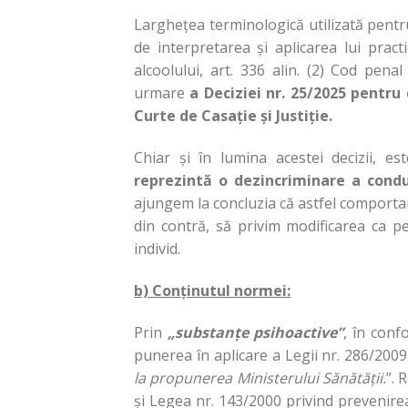
Larghețea terminologică utilizată pentr
de interpretarea și aplicarea lui prac
alcoolului, art. 336 alin. (2) Cod penal
urmare
a Deciziei nr. 25/2025 pentru
Curte de Casație și Justiție.
Chiar și în lumina acestei decizii, 
reprezintă o dezincriminare a condu
ajungem la concluzia că astfel comportame
din contră, să privim modificarea ca 
individ.
b) Conținutul normei:
Prin
„substanțe psihoactive”
, în conf
punerea în aplicare a Legii nr. 286/200
la propunerea Ministerului Sănătății.
”. 
și Legea nr. 143/2000 privind prevenirea