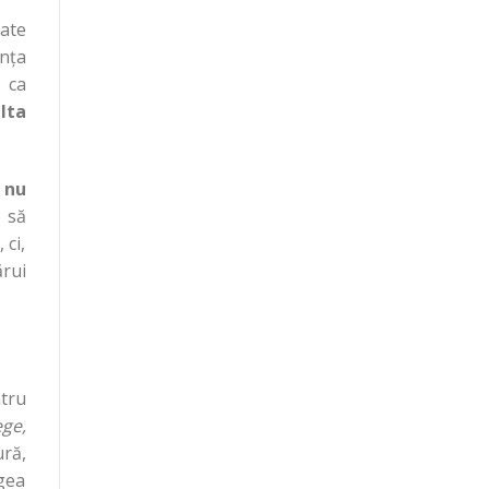
gate
ența
, ca
lta
e
nu
 să
 ci,
ărui
ntru
ege,
ură,
egea