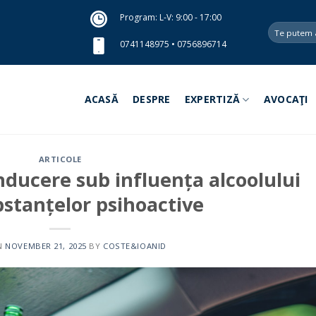
Program: L-V: 9:00 - 17:00
0741148975
•
0756896714
ACASĂ
DESPRE
EXPERTIZĂ
AVOCAŢI
ARTICOLE
nducere sub influența alcoolului
bstanțelor psihoactive
N
NOVEMBER 21, 2025
BY
COSTE&IOANID