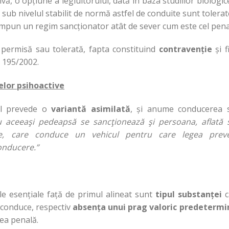
tivă, o opțiune a legiuitorului, dată în baza studiilor biologic
sub nivelul stabilit de normă astfel de conduite sunt tolerat
u impun un regim sancționator atât de sever cum este cel pena
permisă sau tolerată, fapta constituind
contravenție
și f
 195/2002.
elor psihoactive
nal prevede o
variantă asimilată
, și anume conducerea 
u aceeaşi pedeapsă se sancţionează şi persoana, aflată 
ive, care conduce un vehicul pentru care legea prev
conducere.”
ele esențiale față de primul alineat sunt
tipul substanței
c
 conduce, respectiv
absența unui prag valoric predetermi
ea penală.