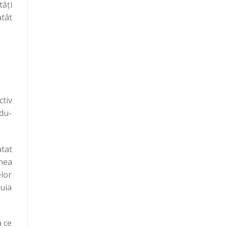
tăți
atât
tiv
ndu-
tat
hea
elor
ruia
a ce