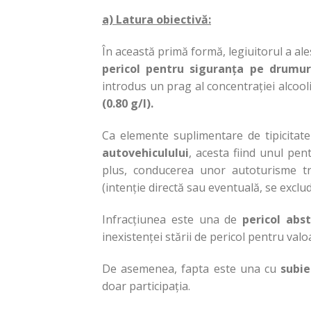
a) Latura obiectivă:
În această primă formă, legiuitorul a al
pericol pentru
siguranța pe drumuril
introdus un prag al concentrației alcool
(0.80 g/l).
Ca elemente suplimentare de tipicitat
autovehiculului
, acesta fiind unul pe
plus, conducerea unor autoturisme tre
(intenție directă sau eventuală, se exclud
Infracțiunea este una de
pericol abs
inexistenței stării de pericol pentru va
De asemenea, fapta este una cu
subie
doar participația.