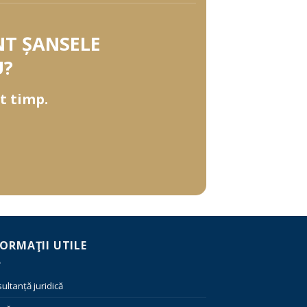
NT ȘANSELE
U?
t timp.
FORMAŢII UTILE
ultanță juridică