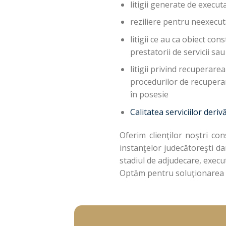
litigii generate de execut
reziliere pentru neexecut
litigii ce au ca obiect co
prestatorii de servicii sa
litigii privind recuperare
procedurilor de recupera
în posesie
Calitatea serviciilor deri
Oferim clienţilor noştri con
instanţelor judecătoreşti dar 
stadiul de adjudecare, execut
Optăm pentru soluţionarea ami