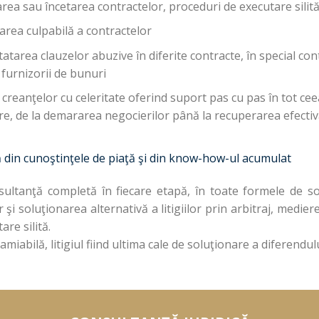
area sau încetarea contractelor, proceduri de executare silit
area culpabilă a contractelor
nstatarea clauzelor abuzive în diferite contracte, în special c
u furnizorii de bunuri
a creanţelor cu celeritate oferind suport pas cu pas în tot c
re, de la demararea negocierilor până la recuperarea efecti
vă din cunoştinţele de piaţă şi din know-how-ul acumulat
sultanţă completă în fiecare etapă, în toate formele de solu
şi soluţionarea alternativă a litigiilor prin arbitraj, mediere
are silită.
abilă, litigiul fiind ultima cale de soluţionare a diferendulu