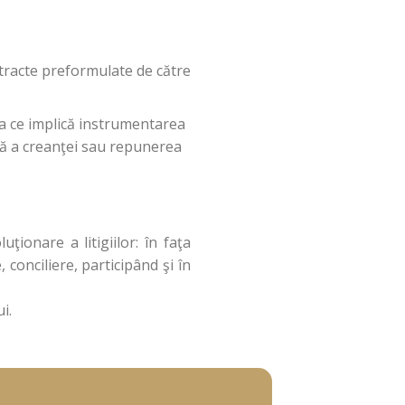
ă
ontracte preformulate de către
eea ce implică instrumentarea
vă a creanţei sau repunerea
ţionare a litigiilor: în faţa
, conciliere, participând şi în
i.