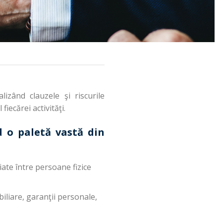
izând clauzele şi riscurile
iecărei activităţi.
nd o paletă vastă din
iate între persoane fizice
iliare, garanţii personale,