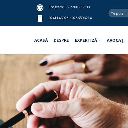
Program: L-V: 9:00 - 17:00
0741148975
•
0756896714
ACASĂ
DESPRE
EXPERTIZĂ
AVOCAŢI