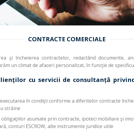
CONTRACTE COMERCIALE
erea şi încheierea contractelor, redactând documente, anal
ăm un climat de afaceri personalizat, în funcţie de specificul f
lienților cu servicii de consultanță privi
executarea în condiţii conforme a diferitelor contracte înche
au străine
obligaţiilor asumate prin contracte, ipoteci mobiliare şi imob
ară, conturi ESCROW, alte instrumente juridice utile